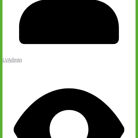
LVAdmin