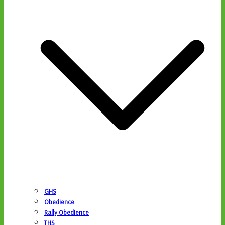
GHS
Obedience
Rally Obedience
THS