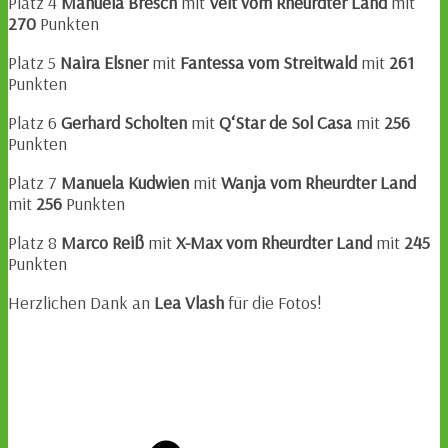
Platz 4
Manuela Bresch
mit
Veit vom Rheurdter Land
mit
270
Punkten
Platz 5
Naira Elsner
mit
Fantessa vom Streitwald
mit
261
Punkten
Platz 6
Gerhard Scholten
mit
Q‘Star de Sol Casa
mit
256
Punkten
Platz 7
Manuela Kudwien
mit
Wanja vom Rheurdter Land
mit
256
Punkten
Platz 8
Marco Reiß
mit
X-Max vom Rheurdter Land
mit
245
Punkten
Herzlichen Dank an
Lea Vlash
für die Fotos!