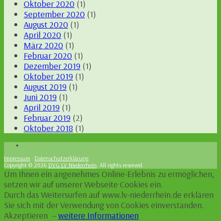
Oktober 2020
(1)
September 2020
(1)
August 2020
(1)
April 2020
(1)
März 2020
(1)
Februar 2020
(1)
Dezember 2019
(1)
Oktober 2019
(1)
August 2019
(1)
Juni 2019
(1)
April 2019
(1)
Februar 2019
(2)
Oktober 2018
(1)
Impressum
·
Datenschutzerklärung
Copyright © 2026
DVG LV Niederrhein
. All rights reserved.
Um Ihnen ein angenehmes Online-Erlebnis zu ermöglichen,
setzen wir auf unserer Webseite Cookies ein.
Durch das Weitersurfen auf www.lv-niederrhein.de erklären
Sie sich mit der Verwendung von Cookies einverstanden.
Akzeptieren
–
weitere Informationen