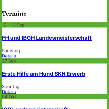
Termine
12 - 13
Sep.
FH und IBGH Landesmeisterschaft
Samstag
Details
27
Sep.
Erste Hilfe am Hund SKN Erwerb
Sonntag
Details
04
Okt.