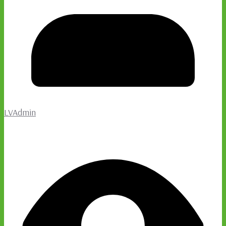
LVAdmin