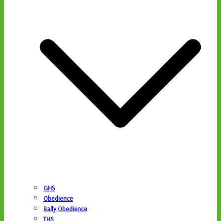
GHS
Obedience
Rally Obedience
THS