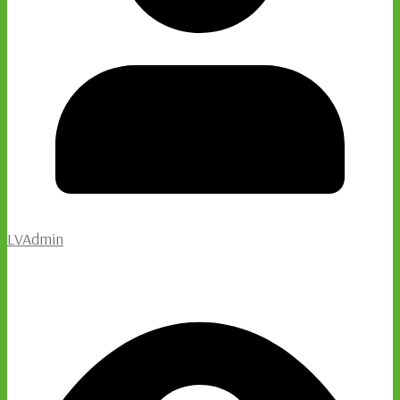
LVAdmin