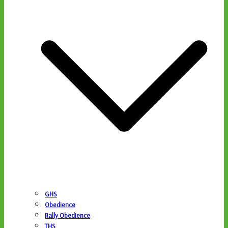
GHS
Obedience
Rally Obedience
THS