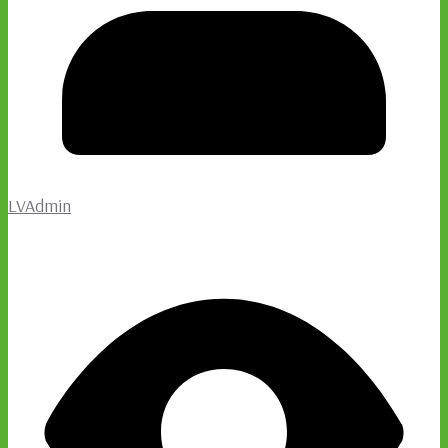
LVAdmin