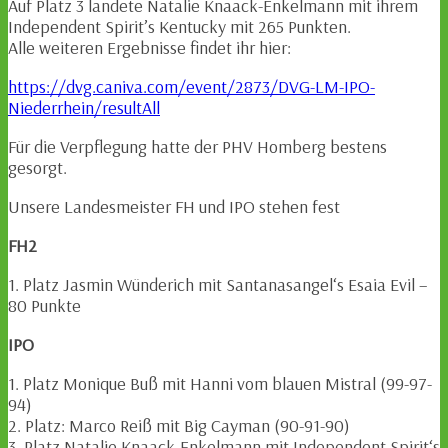
Auf Platz 3 landete Natalie Knaack-Enkelmann mit ihrem
Independent Spirit’s Kentucky mit 265 Punkten.
Alle weiteren Ergebnisse findet ihr hier:
https://dvg.caniva.com/event/2873/DVG-LM-IPO-
Niederrhein/resultAll
Für die Verpflegung hatte der PHV Homberg bestens
gesorgt.
Unsere Landesmeister FH und IPO stehen fest
FH2
1. Platz Jasmin Wünderich mit Santanasangel‘s Esaia Evil –
80 Punkte
IPO
1. Platz Monique Buß mit Hanni vom blauen Mistral (99-97-
94)
2. Platz: Marco Reiß mit Big Cayman (90-91-90)
3. Platz Natalie Knaack-Enkelmann mit Independent Spirit‘s