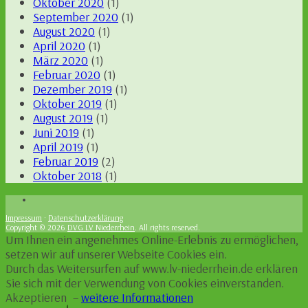
Oktober 2020
(1)
September 2020
(1)
August 2020
(1)
April 2020
(1)
März 2020
(1)
Februar 2020
(1)
Dezember 2019
(1)
Oktober 2019
(1)
August 2019
(1)
Juni 2019
(1)
April 2019
(1)
Februar 2019
(2)
Oktober 2018
(1)
Impressum
·
Datenschutzerklärung
Copyright © 2026
DVG LV Niederrhein
. All rights reserved.
Um Ihnen ein angenehmes Online-Erlebnis zu ermöglichen,
setzen wir auf unserer Webseite Cookies ein.
Durch das Weitersurfen auf www.lv-niederrhein.de erklären
Sie sich mit der Verwendung von Cookies einverstanden.
Akzeptieren
–
weitere Informationen