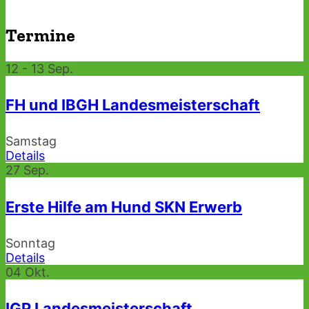
Termine
12 - 13
Sep.
FH und IBGH Landesmeisterschaft
Samstag
Details
27
Sep.
Erste Hilfe am Hund SKN Erwerb
Sonntag
Details
04
Okt.
IGP Landesmeisterschaft