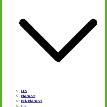
GHS
Obedience
Rally Obedience
THS