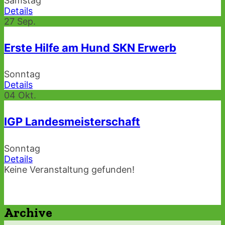
Samstag
Details
27
Sep.
Erste Hilfe am Hund SKN Erwerb
Sonntag
Details
04
Okt.
IGP Landesmeisterschaft
Sonntag
Details
Keine Veranstaltung gefunden!
Archive